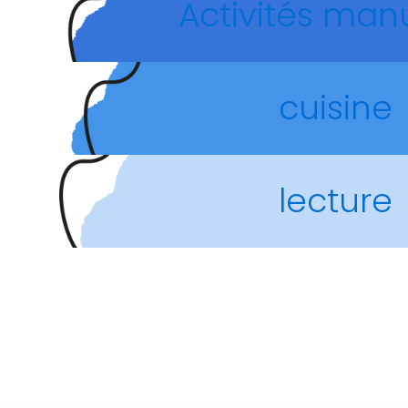
Activités man
cuisine
lecture