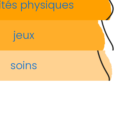
ités physiques
jeux
soins