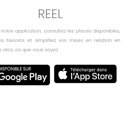
REEL
notre application, consultez les places disponibles,
os besoins et simplifiez vos mises en relation en
 clics, où que vous soyez.